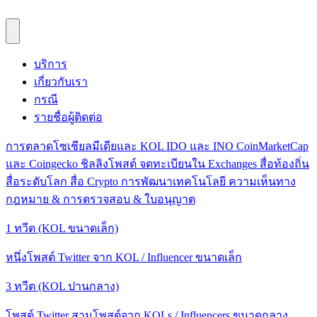
บริการ
เกี่ยวกับเรา
กรณี
รายชื่อผู้ติดต่อ
การตลาดโซเชียลมีเดียและ KOL
IDO และ INO
CoinMarketCap
และ Coingecko
ชิลลิงโพสต์
จดทะเบียนใน Exchanges
สื่อท้องถิ่น
สื่อระดับโลก
สื่อ Crypto
การพัฒนาเทคโนโลยี
ความเห็นทาง
กฎหมาย & การตรวจสอบ & ใบอนุญาต
1 ทวีต (KOL ขนาดเล็ก)
หนึ่งโพสต์ Twitter จาก KOL / Influencer ขนาดเล็ก
3 ทวีต (KOL ปานกลาง)
โพสต์ Twitter สามโพสต์จาก KOLs / Influencers ขนาดกลาง