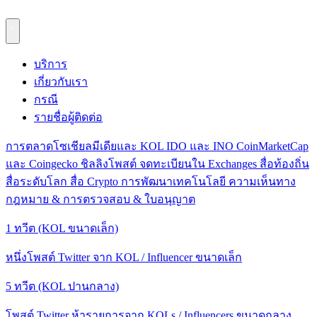
บริการ
เกี่ยวกับเรา
กรณี
รายชื่อผู้ติดต่อ
การตลาดโซเชียลมีเดียและ KOL
IDO และ INO
CoinMarketCap
และ Coingecko
ชิลลิงโพสต์
จดทะเบียนใน Exchanges
สื่อท้องถิ่น
สื่อระดับโลก
สื่อ Crypto
การพัฒนาเทคโนโลยี
ความเห็นทาง
กฎหมาย & การตรวจสอบ & ใบอนุญาต
1 ทวีต (KOL ขนาดเล็ก)
หนึ่งโพสต์ Twitter จาก KOL / Influencer ขนาดเล็ก
5 ทวีต (KOL ปานกลาง)
โพสต์ Twitter ห้ารายการจาก KOLs / Influencers ขนาดกลาง