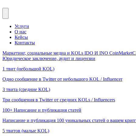
Услуги
О нас
Кейсы
Контакты
Маркетинг, социальные медиа и KOLs
IDO И INO
CoinMarketC
Юридическое заключение, аудит и лицензии
1 твит (небольшой KOL)
Одно сообщение в Twitter от небольшого KOL / Influencer
3 твита (средние KOL)
Три сообщения в Twitter от средних KOLs / Influencers
100+ Написание и публикация статей
Написание и публикация 100 уникальных статей о вашем крип
5 твитов (малые KOL)