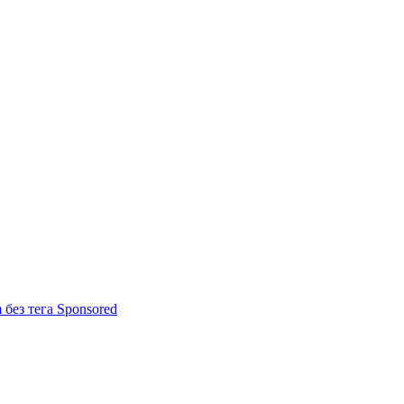
m без тега Sponsored