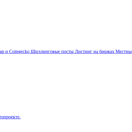
ap и Coingecko
Шиллинговые посты
Листинг на биржах
Местн
топроекте.