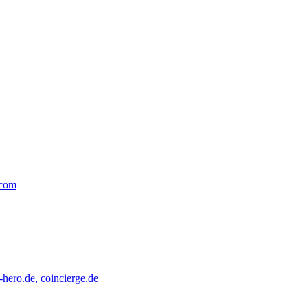
.com
hero.de, coincierge.de