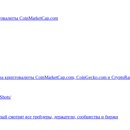
товалюты CoinMarketCap.com
на криптовалюты CoinMarketCap.com, CoinGecko.com и CryptoRan
Shots/
ый смотрят все трейдеры, держатели, сообщества и биржи