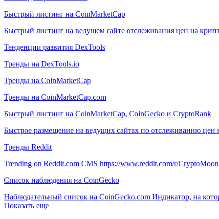
Быстрый листинг на CoinMarketCap
Быстрый листинг на ведущем сайте отслеживания цен на крип
Тенденции развития DexTools
Тренды на DexTools.io
Тренды на CoinMarketCap
Тренды на CoinMarketCap.com
Быстрый листинг на CoinMarketCap, CoinGecko и CryptoRank
Быстрое размещение на ведущих сайтах по отслеживанию цен 
Тренды Reddit
Trending on Reddit.com CMS https://www.reddit.com/r/CryptoMoon
Список наблюдения на CoinGecko
Наблюдательный список на CoinGecko.com Индикатор, на котор
Показать еще