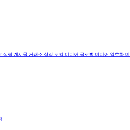
코
실링 게시물
거래소 상장
로컬 미디어
글로벌 미디어
암호화 
터