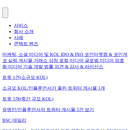
서비스
회사 소개
사례
콘택트 렌즈
마케팅, 소셜 미디어 및 KOL
IDO & INO
코인마켓캡 & 코인게
코
실링 게시물
거래소 상장
로컬 미디어
글로벌 미디어
암호
화 미디어
기술 개발
법률 의견 & 감사 & 라이선스
트윗 1건(소규모 KOL)
소규모 KOL/인플루언서가 올린 트위터 게시물 1개
트윗 5개(중간 규모 KOL)
유명인/인플루언서의 트위터 게시물 5건 보기
BSC 데일리