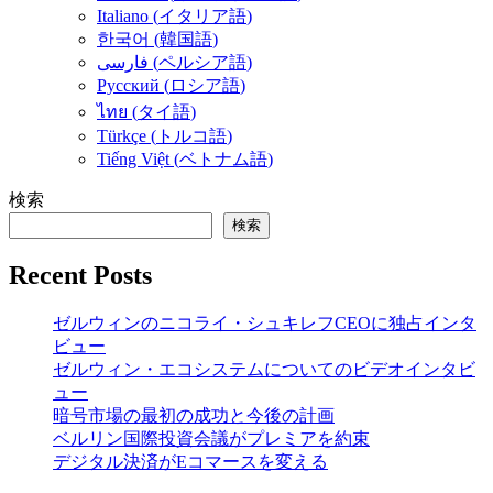
Italiano
(
イタリア語
)
한국어
(
韓国語
)
فارسی
(
ペルシア語
)
Русский
(
ロシア語
)
ไทย
(
タイ語
)
Türkçe
(
トルコ語
)
Tiếng Việt
(
ベトナム語
)
検索
検索
Recent Posts
ゼルウィンのニコライ・シュキレフCEOに独占インタ
ビュー
ゼルウィン・エコシステムについてのビデオインタビ
ュー
暗号市場の最初の成功と今後の計画
ベルリン国際投資会議がプレミアを約束
デジタル決済がEコマースを変える