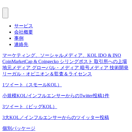
サービス
会社概要
事例
連絡先
マーケティング、ソーシャルメディア、KOL
IDO & INO
CoinMarketCap & Coingecko
シリングポスト
取引所への上場
地元メディア
グローバル・メディア
暗号メディア
技術開発
リーガル・オピニオン＆監査＆ライセンス
1ツイート（スモールKOL）
小規模KOL/インフルエンサーからのTwitter投稿1件
3ツイート（ビッグKOL）
3大KOL／インフルエンサーからのツイッター投稿
個別パッケージ